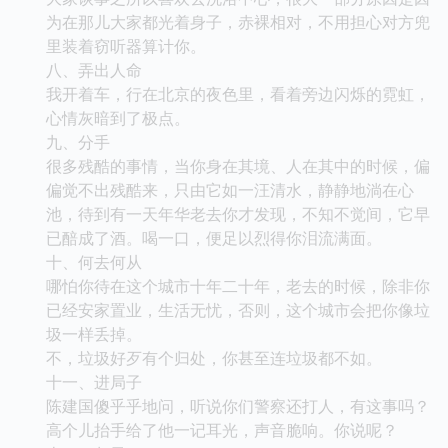
为在那儿大家都光着身子，赤裸相对，不用担心对方兜
里装着窃听器算计你。
八、弄出人命
我开着车，行在北京的夜色里，看着旁边闪烁的霓虹，
心情灰暗到了极点。
九、分手
很多残酷的事情，当你身在其境、人在其中的时候，偏
偏觉不出残酷来，只由它如一汪清水，静静地淌在心
池，待到有一天年华老去你才发现，不知不觉间，它早
已醅成了酒。喝一口，便足以烈得你泪流满面。
十、何去何从
哪怕你待在这个城市十年二十年，老去的时候，除非你
已经安家置业，生活无忧，否则，这个城市会把你像垃
圾一样丢掉。
不，垃圾好歹有个归处，你甚至连垃圾都不如。
十一、进局子
陈建国傻乎乎地问，听说你们警察还打人，有这事吗？
高个儿抬手给了他一记耳光，声音脆响。你说呢？