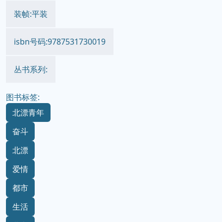
装帧:平装
isbn号码:9787531730019
丛书系列:
图书标签:
北漂青年
奋斗
北漂
爱情
都市
生活