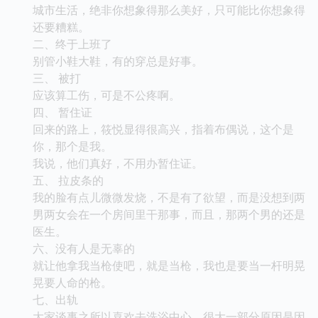
城市生活，绝非你想象得那么美好，只可能比你想象得
还要糟糕。
二、终于上班了
别管小鞋大鞋，有的穿总是好事。
三、 被打
应该算工伤，可是不公疼啊。
四、 暂住证
回来的路上，筱悦显得很高兴，指着布偶说，这个是
你，那个是我。
我说，他们真好，不用办暂住证。
五、 拉皮条的
我的脸有点儿微微发烧，不是有了欲望，而是没想到两
男两女会在一个房间里干那事，而且，那两个男的还是
医生。
六、没有人是无辜的
就让他拿我当枪使吧，就是当枪，我也是要当一杆明晃
晃要人命的枪。
七、出轨
大家谈事之所以喜欢去洗浴中心，很大一部分原因是因