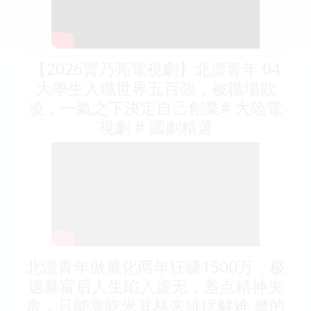
【2026賈乃亮電視劇】北漂青年 04
大學生入職世界五百強，被職場欺
凌，一氣之下決定自己創業# 大陸電
視劇 # 國劇精選
北漂青年做量化两年狂赚1500万，极
速暴富后人生陷入虚无，差点精神失
常，只能靠吃米其林来排忧解难 摩的