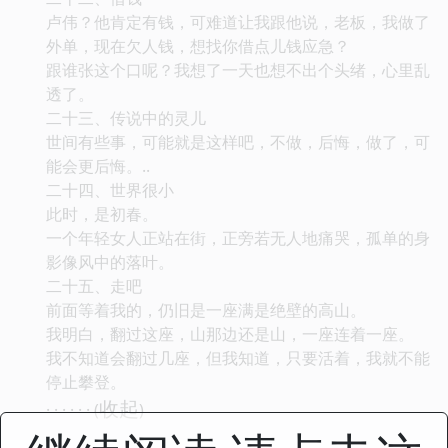
卢伟？他肯定有钱，可难道让我跟他说，老板，我做了
外单，现在欠人钱，想找你借点儿钱应急？
跟谁张这个口呢？我想了一天也想不出个头绪，心里乱
透了。
二十三、传说中的灵儿
世间有些事，可能就是这样吧，不做，后悔，做了，可
能会更后悔。..
二十四、世界很小
此时，是初春。
一个年轻女人正站在街，正旁若无人地痛哭，孤单的身
影像风中的落叶。
二十五、走吧
前面等着我的，仍旧是一座满是绝壁的高山。
我明白，翻过这座，山那边还是山，一座连着一座。
我不知道会翻过几座，但我知道，只要活着，我就不能
停止攀登。
收起
· · · · · · (
)