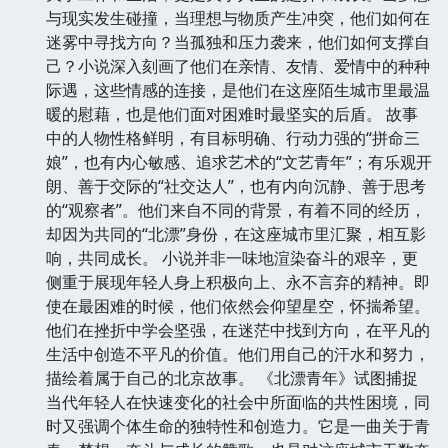
与现实发生碰撞，当理想与物质产生冲突，他们如何在
迷雾中寻找方向？当孤独和压力袭来，他们如何支撑自
己？小说深入刻画了他们在亲情、友情、爱情中的种种
际遇，这些情感的连接，是他们在这座陌生城市里最温
暖的慰藉，也是他们面对困难时最坚实的后盾。 故事
中的人物性格鲜明，有目标明确、行动力强的“拼命三
娘”，也有内心敏感、追求艺术的“文艺青年”；有乐观开
朗、善于交际的“社交达人”，也有内向沉静、善于思考
的“观察者”。他们来自不同的背景，有着不同的经历，
却因为共同的“北漂”身份，在这座城市里汇聚，相互影
响，共同成长。 小说并非一味地渲染奋斗的艰辛，更
侧重于展现年轻人身上积极向上、永不言弃的精神。即
使在最困难的时候，他们依然会仰望星空，怀揣希望。
他们在挫折中学会坚强，在迷茫中找到方向，在平凡的
生活中创造不平凡的价值。他们用自己的汗水和努力，
描绘着属于自己的北京故事。 《北漂青年》试图捕捉
当代年轻人在快速变化的社会中所面临的共性困境，同
时又强调个体生命的独特性和创造力。它是一曲关于青