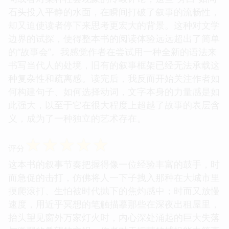
石头投入平静的水面，在瞬间打破了叙事的流畅性，
却又迫使读者停下来思考更宏大的背景。这种对文学
边界的试探，使得整本书的阅读体验远远超出了简单
的“故事会”。我感觉作者在尝试用一种全新的语法来
书写当代人的处境，旧有的叙事框架已经无法承载这
种复杂性和疏离感。读完后，我反而开始关注作者如
何构建句子、如何选择动词，文字本身的力量感是如
此强大，以至于它在很大程度上超越了故事的表层含
义，成为了一种独立的艺术存在。
☆
☆
☆
☆
☆
评分
这本书的叙事节奏把握得像一位经验丰富的鼓手，时
而急促的击打，仿佛将人一下子拽入那种在大城市里
摸爬滚打、生怕被时代抛下的焦灼感中；时而又放慢
速度，用近乎冥想的笔触描摹那些在深夜出租屋里，
抬头望见窗外万家灯火时，内心深处涌起的巨大失落