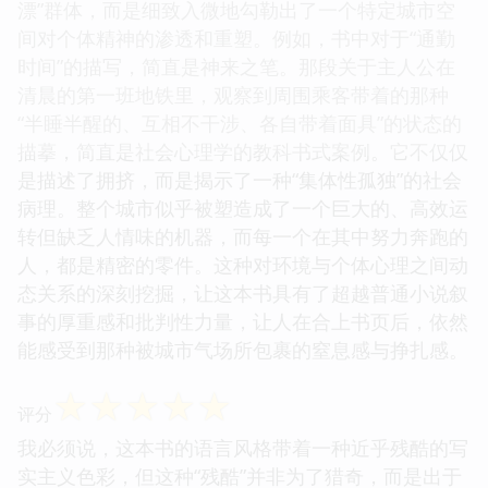
漂”群体，而是细致入微地勾勒出了一个特定城市空
间对个体精神的渗透和重塑。例如，书中对于“通勤
时间”的描写，简直是神来之笔。那段关于主人公在
清晨的第一班地铁里，观察到周围乘客带着的那种
“半睡半醒的、互相不干涉、各自带着面具”的状态的
描摹，简直是社会心理学的教科书式案例。它不仅仅
是描述了拥挤，而是揭示了一种“集体性孤独”的社会
病理。整个城市似乎被塑造成了一个巨大的、高效运
转但缺乏人情味的机器，而每一个在其中努力奔跑的
人，都是精密的零件。这种对环境与个体心理之间动
态关系的深刻挖掘，让这本书具有了超越普通小说叙
事的厚重感和批判性力量，让人在合上书页后，依然
能感受到那种被城市气场所包裹的窒息感与挣扎感。
☆
☆
☆
☆
☆
评分
我必须说，这本书的语言风格带着一种近乎残酷的写
实主义色彩，但这种“残酷”并非为了猎奇，而是出于