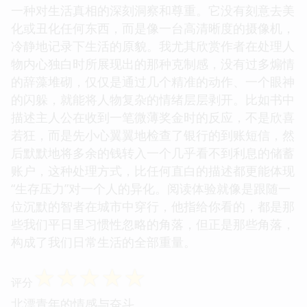
一种对生活真相的深刻洞察和尊重。它没有刻意去美
化或丑化任何东西，而是像一台高清晰度的摄像机，
冷静地记录下生活的原貌。我尤其欣赏作者在处理人
物内心独白时所展现出的那种克制感，没有过多煽情
的辞藻堆砌，仅仅是通过几个精准的动作、一个眼神
的闪躲，就能将人物复杂的情绪层层剥开。比如书中
描述主人公在收到一笔微薄奖金时的反应，不是欣喜
若狂，而是先小心翼翼地检查了银行的到账短信，然
后默默地将多余的钱转入一个几乎看不到利息的储蓄
账户，这种处理方式，比任何直白的描述都更能体现
“生存压力”对一个人的异化。阅读体验就像是跟随一
位沉默的智者在城市中穿行，他指给你看的，都是那
些我们平日里习惯性忽略的角落，但正是那些角落，
构成了我们日常生活的全部重量。
☆
☆
☆
☆
☆
评分
北漂青年的情感与奋斗。