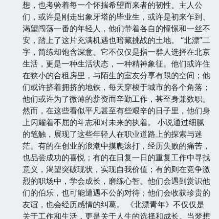
想，也考验着每一个怀揣希望而来者的韧性。主人公
们，或许是刚走出象牙塔的毕业生，或许是初来乍到、
渴望闯荡一番的年轻人，他们带着各自的憧憬和一丝不
安，踏上了这片充满机遇也暗藏挑战的土地。 “北漂”二
字，简练却饱含深意。它不仅仅是指一群人选择在北京
生活，更是一种生活状态，一种精神象征。他们或许住
在狭小的合租房里，与陌生的室友分享有限的空间；他
们或许挤着拥挤的地铁，每天穿梭于城市的各个角落；
他们或许为了微薄的薪资而辛勤工作，甚至身兼数职。
然而，在这些看似平凡甚至有些艰辛的日子里，他们身
上闪耀着不屈的斗志和对未来的执着。 小说通过细腻
的笔触，展现了这些年轻人在职业道路上的探索与迷
茫。有的在创业的浪潮中摸爬滚打，经历失败的痛苦，
也品尝成功的喜悦；有的在日复一日的重复工作中寻找
意义，渴望突破现状，实现自我价值；有的则在竞争激
烈的职场中，学会成长，磨练心智。他们会遇到赏识他
们的伯乐，也可能遭遇不公的对待；他们会收获珍贵的
友谊，也会经历感情的纠葛。 《北漂青年》不仅仅是
关于工作和生活，更是关于人生的选择和成长。当梦想