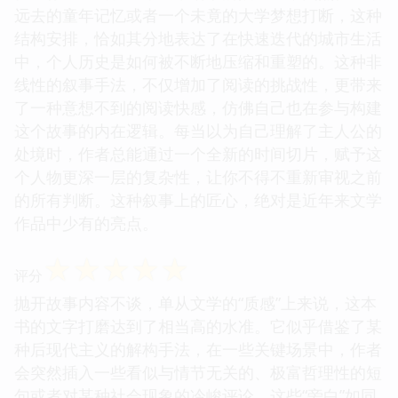
远去的童年记忆或者一个未竟的大学梦想打断，这种
结构安排，恰如其分地表达了在快速迭代的城市生活
中，个人历史是如何被不断地压缩和重塑的。这种非
线性的叙事手法，不仅增加了阅读的挑战性，更带来
了一种意想不到的阅读快感，仿佛自己也在参与构建
这个故事的内在逻辑。每当以为自己理解了主人公的
处境时，作者总能通过一个全新的时间切片，赋予这
个人物更深一层的复杂性，让你不得不重新审视之前
的所有判断。这种叙事上的匠心，绝对是近年来文学
作品中少有的亮点。
☆
☆
☆
☆
☆
评分
抛开故事内容不谈，单从文学的“质感”上来说，这本
书的文字打磨达到了相当高的水准。它似乎借鉴了某
种后现代主义的解构手法，在一些关键场景中，作者
会突然插入一些看似与情节无关的、极富哲理性的短
句或者对某种社会现象的冷峻评论，这些“旁白”如同