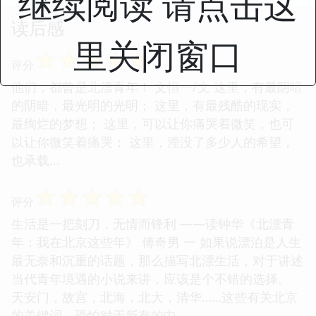
继续阅读 请点击这
读后感
里关闭窗口
☆
☆
☆
☆
☆
评分
他们，都曾是北漂青年！ 文恒一/文 这里，有最阴暗
的阴暗，最光明的光明； 这里，有最残酷的现实，
最绚烂的梦想； 这里，可以让你痛哭着微笑，也可
以让你微笑着痛哭； 这里，湮没了多少人的希望，
也承载...
☆
☆
☆
☆
☆
评分
生活是一把刻刀，无情而锋利 ——读钟华《北漂青
年：我在北京这些年》 傅奇男 一 如果说漂泊是人生
最无奈和沉重的话题，那么描写北漂生活，对于讲述
当代青年境遇的小说来讲，应该是个不错的选择。
天安门，故宫，北海，北大，清华……这些有关北京
的关键词，恐怕对于所有的中...