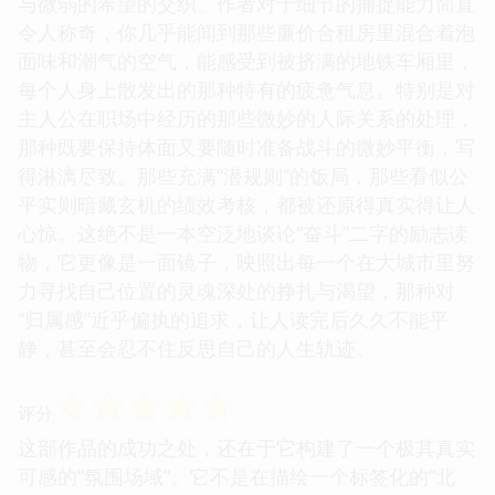
与微弱的希望的交织。作者对于细节的捕捉能力简直
令人称奇，你几乎能闻到那些廉价合租房里混合着泡
面味和潮气的空气，能感受到被挤满的地铁车厢里，
每个人身上散发出的那种特有的疲惫气息。特别是对
主人公在职场中经历的那些微妙的人际关系的处理，
那种既要保持体面又要随时准备战斗的微妙平衡，写
得淋漓尽致。那些充满“潜规则”的饭局，那些看似公
平实则暗藏玄机的绩效考核，都被还原得真实得让人
心惊。这绝不是一本空泛地谈论“奋斗”二字的励志读
物，它更像是一面镜子，映照出每一个在大城市里努
力寻找自己位置的灵魂深处的挣扎与渴望，那种对
“归属感”近乎偏执的追求，让人读完后久久不能平
静，甚至会忍不住反思自己的人生轨迹。
☆
☆
☆
☆
☆
评分
这部作品的成功之处，还在于它构建了一个极其真实
可感的“氛围场域”。它不是在描绘一个标签化的“北