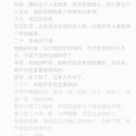
样的，哪怕这个人是残废，甚至是植物人，但只要这个
人还在，他就还能给家人和朋友以希望。
十九、难忘的非典
在记忆里，这还是北京地区的人第一次被所有人像瘟神
一样的躲着。..
二十、悲催的巧遇
抱她的时候，估计她肯定特纳闷，不过是朋友许久不
见，不至于这样动感情吧？
等等，抱她的时候，她刚开始是有些犹豫的，但后来，
她可也是紧紧抱着我的。
哎呀，坏了坏了，这事儿不对了。
二十一、坐救护车也是要钱的
卢伟打断她的话，递过一张一百的，行了，别说了，这
是一百，找钱找钱。
胖护士咽了口唾沫，不情愿地拿出十块钱递给卢伟。
瘦子瞪了卢伟一眼，小声嘟囔，没见过这样的人。
我想告诉她，我也没见过她们这样的人，但想了想，终
于还是没有说出口。
二十二、借钱