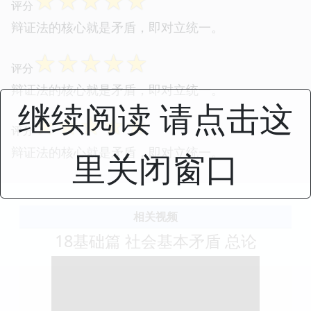
☆
☆
☆
☆
☆
评分
辩证法的核心就是矛盾，即对立统一。
☆
☆
☆
☆
☆
评分
辩证法的核心就是矛盾，即对立统一。
继续阅读 请点击这
☆
☆
☆
☆
☆
评分
辩证法的核心就是矛盾，即对立统一。
里关闭窗口
相关视频
18基础篇 社会基本矛盾 总论