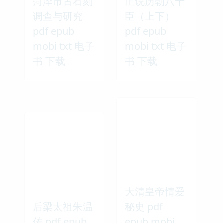
菏泽市古石刻
正说历朝八十
调查与研究
臣（上下）
pdf epub
pdf epub
mobi txt 电子
mobi txt 电子
书 下载
书 下载
大清皇帝情爱
后梁太祖朱温
秘史 pdf
传 pdf epub
epub mobi