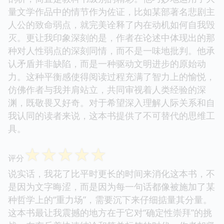
量文学作品中的情节作为佐证，比如某部著名悲剧主
人公的致命弱点，就完美诠释了内在动机如何自我毁
灭。更让我印象深刻的是，作者在论述中体现出的那
种对人性弱点的深刻同情，而不是一味地批判。他承
认矛盾并非缺陷，而是一种驱动文明进步的原始动
力。这种平衡感使得阅读过程充满了智力上的愉悦，
仿佛作者与我并肩站立，共同审视着人类经验的深
渊，既敬畏又好奇。对于希望深入理解人际关系和自
我认同的读者来说，这本书提供了不可替代的思维工
具。
☆
☆
☆
☆
☆
评分
说实话，我花了比平时更长的时间来消化这本书，不
是因为文字晦涩，而是因为每一句话都像被施加了某
种哲学上的“重力场”，需要沉下来仔细掂量其分量。
这本书最让我震撼的地方在于它对“确定性崇拜”的挑