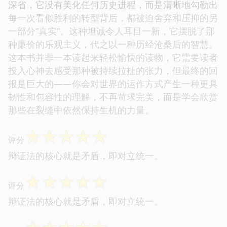
深省，它没有美化任何历史进程，而是清晰地勾勒出
每一次看似胜利的转型背后，都被迫舍弃和压抑的另
一部分“真实”。这种坦诚令人耳目一新，它摆脱了那
种廉价的乐观主义，代之以一种历经沧桑后的智慧。
这本书并非一本读起来轻松愉快的读物，它需要读者
投入心神去感受那种被持续拉扯的张力，但最终的回
报是巨大的——你会对世界的运作方式产生一种更具
韧性和包容性的理解，不再苛求完美，而是学会欣赏
那些在裂缝中依然保持生机的力量。
☆
☆
☆
☆
☆
评分
辩证法的核心就是矛盾，即对立统一。
☆
☆
☆
☆
☆
评分
辩证法的核心就是矛盾，即对立统一。