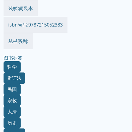
装帧:简裝本
isbn号码:9787215052383
丛书系列:
图书标签:
哲学
辩证法
民国
宗教
大清
历史