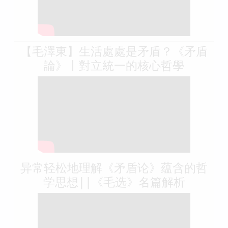
【毛澤東】生活處處是矛盾？《矛盾
論》丨對立統一的核心哲學
异常轻松地理解《矛盾论》蕴含的哲
学思想||《毛选》名篇解析