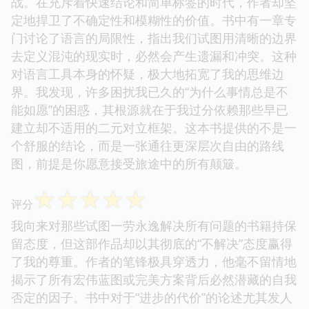
战。在充斥着快速结论和简单标签的时代，作者却坚
定地捍卫了不确定性和模糊性的价值。书中有一章专
门讨论了语言的局限性，指出我们试图用清晰的边界
去定义混沌的现实时，必然会产生遗漏和冲突。这种
对语言工具本身的怀疑，极大地拓宽了我的思维边
界。我发现，许多困扰我已久的“为什么事情总是不
能如愿”的困惑，其根源就在于我过分依赖那些早已
建立却不适用的二元对立框架。这本书提供的不是一
个舒服的结论，而是一张通往更深层次自由的路线
图，前提是你愿意接受旅途中的所有颠簸。
☆
☆
☆
☆
☆
评分
我向来对那些试图一劳永逸解决所有问题的书籍持保
留态度，但这部作品却以其彻底的“不解决”态度赢得
了我的尊重。作者的笔锋极具穿透力，他毫不留情地
揭示了所有宏伟蓝图或完美方案背后必然潜藏的自我
否定的因子。书中对于“进步的代价”的论述尤其发人