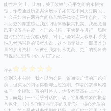
能性冲突”上。比如，关于效率与公平之间的永恒拉
锯，作者通过历史案例展示了如何在不同历史阶段，
社会是如何在两者之间痛苦地寻找动态平衡点的。这
种历史的厚重感让我的阅读体验极其扎实。我感觉自
己不仅仅是在读一本理论书籍，更像是在进行一场跨
越时空的社会实验观察。对于那些对宏大叙事和系统
性思考感兴趣的读者来说，这本书无疑是一部极具分
量的参考资料，它教会我如何从更高、更广的视角去
审视那些日常中的“别扭”之处。
☆
☆
☆
☆
☆
评分
拿到这本书时，我本以为会是一篇晦涩难懂的理论推
演，但实际的阅读体验却远超预期。作者的叙事风格
如同一个经验丰富的引路人，他没有高高在上地布
道，而是用一种近乎对话的口吻，将那些抽象的概念
具象化。书中对“预期与现实的失调”这一核心矛盾的
剖析，简直是教科书级别的精彩。他巧妙地运用了大