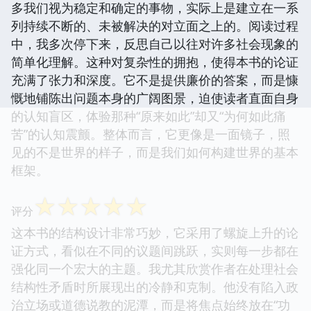
多我们视为稳定和确定的事物，实际上是建立在一系
列持续不断的、未被解决的对立面之上的。阅读过程
中，我多次停下来，反思自己以往对许多社会现象的
简单化理解。这种对复杂性的拥抱，使得本书的论证
充满了张力和深度。它不是提供廉价的答案，而是慷
慨地铺陈出问题本身的广阔图景，迫使读者直面自身
的认知盲区，体验那种“原来如此”却又“为何如此痛
苦”的认知震颤。整体而言，它更像是一面镜子，照
见的不是世界的样子，而是我们如何构建世界的基本
框架。
☆
☆
☆
☆
☆
评分
这本书的结构设计非常巧妙，它采用了螺旋上升的论
证方式，看似在不同的议题间跳跃，实则每一步都在
强化同一个宏大的主题。我尤其欣赏作者在处理社会
结构性矛盾时所展现出的冷静和克制。他没有陷入政
治立场或道德说教的泥潭，而是将焦点始终放在“功