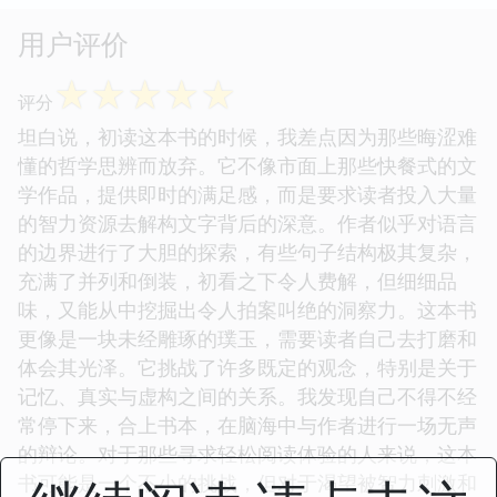
用户评价
☆
☆
☆
☆
☆
评分
坦白说，初读这本书的时候，我差点因为那些晦涩难
懂的哲学思辨而放弃。它不像市面上那些快餐式的文
学作品，提供即时的满足感，而是要求读者投入大量
的智力资源去解构文字背后的深意。作者似乎对语言
的边界进行了大胆的探索，有些句子结构极其复杂，
充满了并列和倒装，初看之下令人费解，但细细品
味，又能从中挖掘出令人拍案叫绝的洞察力。这本书
更像是一块未经雕琢的璞玉，需要读者自己去打磨和
体会其光泽。它挑战了许多既定的观念，特别是关于
记忆、真实与虚构之间的关系。我发现自己不得不经
常停下来，合上书本，在脑海中与作者进行一场无声
的辩论。对于那些寻求轻松阅读体验的人来说，这本
书可能是一个不小的挑战，但对于渴望被智力刺激和