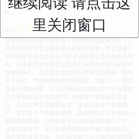
继续阅读 请点击这
深刻反思所震撼的读者，它绝对是一次不容错过的冒
险。
里关闭窗口
☆
☆
☆
☆
☆
评分
这部作品的叙事节奏就像一场缓慢而坚定的潮汐，它
不是那种让你肾上腺素飙升的刺激读物，而是更像一
位经验丰富的老船长在为你讲述航海生涯中的风风雨
雨。作者极其擅长捕捉人物内心深处那些难以名状的
犹豫和挣扎。我尤其欣赏他对环境描写的细腻，那些
关于光影、气味和细微声响的着墨，构建了一个极其
真实可感的背景，让人仿佛真的能嗅到空气中弥漫的
尘土味和陈旧木头的香气。故事情节的推进并非直
线，而是充满了回旋和反复，像是在迷雾中摸索前
行，直到某个不经意的瞬间，真相的碎片才拼凑出一
幅完整的图景。这种叙事手法考验读者的耐心，但一
旦你沉浸其中，就会被那种深沉的内省力量所吸引。
角色塑造极其立体，他们都有着不为人知的阴影和脆