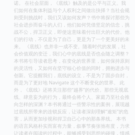
诺。 在社会层面，《底线》触及的是公平与正义。我
们如何在集体利益与个人权利之间做出抉择？当社会规
则受到挑战时，我们又该如何发声？书中将探讨那些为
社会进步而奋斗的人们，他们如何凭借坚定的信念，挑
战不公，捍卫正义，即使这意味着付出巨大的代价。他
们的行动，不仅是为了自己，更是为了一个更美好的未
来。 《底线》也并非一成不变。随着时代的发展，社
会价值观的变迁，我们心中的底线是否也会随之调整？
本书将引导读者思考，在变化的世界里，如何保持原则
的灵活性，又如何在坚守核心价值的同时，拥抱进步与
创新。它提醒我们，底线的设立，不是为了固步自封，
而是为了更好地 Navigate 这个不断变化的世界。 此
外，《底线》还将关注那些“越界”的代价。那些无视底
线、肆意妄为的行为，最终会将个人、家庭乃至社会推
向怎样的深渊？本书将通过一些警示性的案例，展现越
过底线所带来的连锁反应，让读者深刻理解“逾矩”的危
害，从而更加珍视和捍卫自己心中的那条界线。 本书
的语言风格朴实而富有力量，叙事节奏张弛有度，力求
让读者在阅读的过程中，能够感受到思想的碰撞，情感