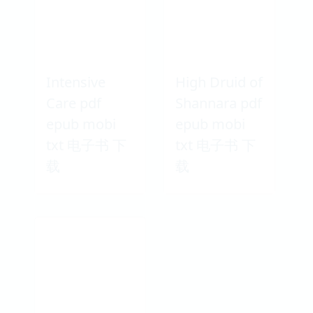
Intensive
High Druid of
Care pdf
Shannara pdf
epub mobi
epub mobi
txt 电子书 下
txt 电子书 下
载
载