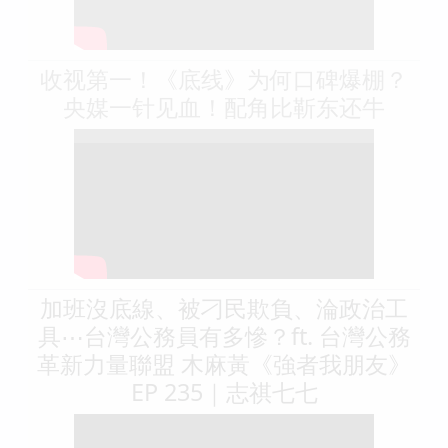
收视第一！《底线》为何口碑爆棚？
央媒一针见血！配角比靳东还牛
加班沒底線、被刁民欺負、淪政治工
具⋯台灣公務員有多慘？ft. 台灣公務
革新力量聯盟 木麻黃《強者我朋友》
EP 235｜志祺七七