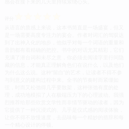
感会在接下来的几天里持续萦绕心头。
☆
☆
☆
☆
☆
评分
从语言的质感上来说，这本书简直是一场盛宴，但又
是一场需要高度专注力的宴会。作者对词汇的驾驭达
到了出神入化的地步，他似乎对每一个词语的重量和
音韵都有着精确的把控。书中的对话尤其精彩，它们
充满了潜台词和未尽之意，你必须去阅读字里行间隐
藏的信息，才能真正理解角色们在说什么，以及他们
为什么这么说。这种“留白”的艺术，让读者不得不参
与到意义的建构过程中来。全书的节奏时而紧绷如
弦，时而又松弛得几乎要散架，这种张弛有度的处
理，成功地模拟了人在极端压力下的心理波动。我强
烈推荐给那些欣赏文学性而非情节驱动的读者，因为
它提供了一种沉浸式的、几乎是仪式感的阅读体验，
让你不得不放慢速度，去品味每一个精妙的措辞和每
一个精心设计的停顿。