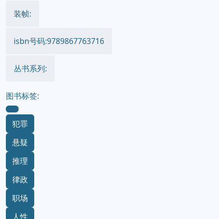
装帧:
isbn号码:9789867763716
丛书系列:
图书标签:
犯罪
悬疑
推理
律政
职场
人性