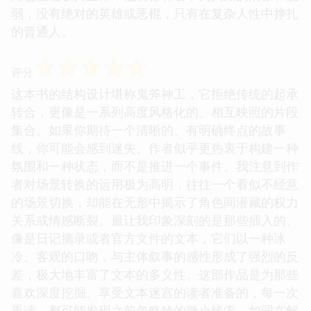
弱，没有绝对的英雄或恶棍，只有在复杂人性中挣扎
的普通人。
☆
☆
☆
☆
☆
评分
这本书的结构设计堪称鬼斧神工，它拒绝传统的起承
转合，更像是一系列高度风格化的、相互映照的片段
集合。如果你期待一个清晰的、有明确终点的故事
线，你可能会感到迷失。作者似乎更热衷于构建一种
氛围和一种状态，而不是推进一个事件。我注意到作
者对场景转换的运用极为高明，往往一个看似不经意
的场景切换，却能在无形中揭示了角色间潜藏的权力
关系或情感断裂。最让我印象深刻的是那些插入的、
像是日记摘录或者官方文件的文本，它们以一种冰
冷、客观的口吻，与主体叙事的感性形成了强烈的反
差，极大地丰富了文本的多义性。这部作品是为那些
喜欢深度挖掘、享受文本迷宫的读者准备的，每一次
重读，都可能发现之前忽略掉的微小线索，如同在解