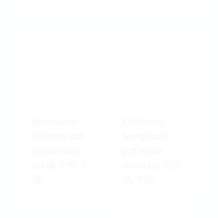
Borrowed
Childrens
Identity pdf
Songbook
epub mobi
pdf epub
txt 电子书 下
mobi txt 电子
载
书 下载