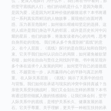
么”，更深入地探讨“为什么不”。我们将在书中看到，那
些坚守底线的人们，他们的动机是什么？是因为敬畏、
是因为爱，还是因为对某种价值的极致追求？本书将通
过一系列真实而鲜活的人物故事，展现他们在面对诱
惑、压力甚至危险时，如何做出艰难却坚定的选择。这
些人或许是我们身边平凡的邻居，或许是历史长河中闪
耀的星辰，他们的故事，将激发读者内心的共鸣，思考
自身所处的境地。 我们将从多个角度剖析“底线”的意
义。在个人层面，《底线》探讨的是自我认知和自我约
束。它关乎我们如何认识自己的局限，如何避免被欲望
吞噬，如何在自由与责任之间找到平衡。书中将呈现许
多个体在追求个人发展的同时，如何坚守自己的道德底
线，不越雷池一步，从而赢得内心的平静与真正的尊
重。 在人际关系层面，《底线》揭示了关系中的信任
与背叛。我们如何在承诺与现实的冲突中保持真诚？当
亲密关系受到挑战时，我们又会划出怎样的界限？本书
将通过那些细腻入微的情感描绘，让我们体会到，坚守
人际关系中的底线，是维护关系长久、健康发展的基
石。它关乎尊重、关乎理解，更关乎一种相互扶持的承