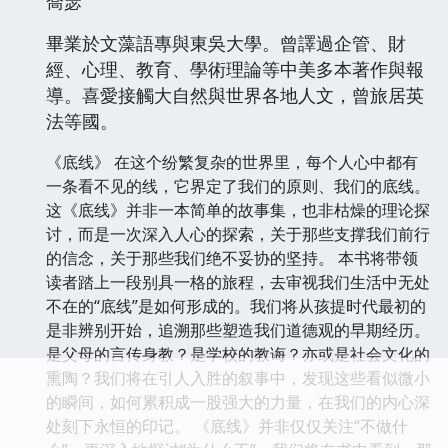
喬瑟
畢業於文藻語專與東吳大學。曾譯過企管、財
經、心理、教育、學術理論等中美多本著作與報
導。喜愛接觸大自然與世界各地人文，曾旅居英
法等國。
《底线》 在这个纷繁复杂的世界里，每个人心中都有
一条看不见的线，它界定了我们的原则、我们的底线。
这《底线》并非一本简单的故事集，也非枯燥的理论探
讨，而是一次深入人心的探索，关于那些支撑我们前行
的信念，关于那些我们绝不妥协的坚持。 本书将带领
读者踏上一段别具一格的旅程，去审视我们生活中无处
不在的“底线”是如何形成的。我们将从孩提时代最初的
是非辨别开始，追溯那些塑造我们道德观的早期经历。
是父母的言传身教？是学校的教诲？亦或是社会文化的
熏陶？我们将在引人入胜的叙事中，发现这些看似微小
的瞬间，如何累积成一股强大的力量，在我们的内心深
处刻下永恒的印记。 《底线》并非仅仅关注“不做什