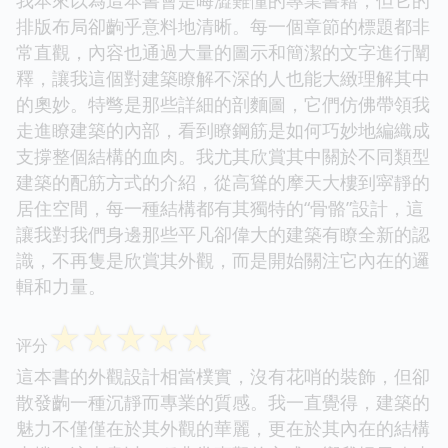
我本來以為這本書會是晦澀難懂的專業書籍，但它的
排版布局卻齣乎意料地清晰。每一個章節的標題都非
常直觀，內容也通過大量的圖示和簡潔的文字進行闡
釋，讓我這個對建築瞭解不深的人也能大緻理解其中
的奧妙。特彆是那些詳細的剖麵圖，它們仿佛帶領我
走進瞭建築的內部，看到瞭鋼筋是如何巧妙地編織成
支撐整個結構的血肉。我尤其欣賞其中關於不同類型
建築的配筋方式的介紹，從高聳的摩天大樓到寜靜的
居住空間，每一種結構都有其獨特的“骨骼”設計，這
讓我對我們身邊那些平凡卻偉大的建築有瞭全新的認
識，不再隻是欣賞其外觀，而是開始關注它內在的邏
輯和力量。
☆
☆
☆
☆
☆
评分
這本書的外觀設計相當樸實，沒有花哨的裝飾，但卻
散發齣一種沉靜而專業的質感。我一直覺得，建築的
魅力不僅僅在於其外觀的華麗，更在於其內在的結構