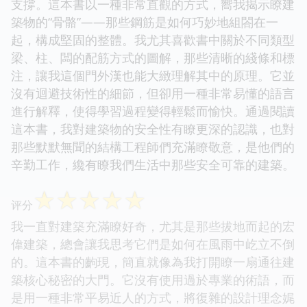
支撐。這本書以一種非常直觀的方式，嚮我揭示瞭建
築物的“骨骼”——那些鋼筋是如何巧妙地組閤在一
起，構成堅固的整體。我尤其喜歡書中關於不同類型
梁、柱、闆的配筋方式的圖解，那些清晰的綫條和標
注，讓我這個門外漢也能大緻理解其中的原理。它並
沒有迴避技術性的細節，但卻用一種非常易懂的語言
進行解釋，使得學習過程變得輕鬆而愉快。通過閱讀
這本書，我對建築物的安全性有瞭更深的認識，也對
那些默默無聞的結構工程師們充滿瞭敬意，是他們的
辛勤工作，纔有瞭我們生活中那些安全可靠的建築。
☆
☆
☆
☆
☆
评分
我一直對建築充滿瞭好奇，尤其是那些拔地而起的宏
偉建築，總會讓我思考它們是如何在風雨中屹立不倒
的。這本書的齣現，簡直就像為我打開瞭一扇通往建
築核心秘密的大門。它沒有使用過於專業的術語，而
是用一種非常平易近人的方式，將復雜的設計理念娓