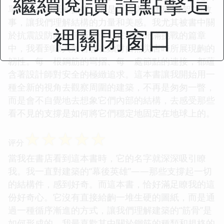
繼續閱讀 請點擊這
單地羅列圖紙和數據，而是通過講述建築“骨架”的故
事，讓我們理解結構的力量和美感。我尤其被書中關
裡關閉窗口
於抗震設防的章節所吸引，在那些充滿挑戰的篇章
中，我看到瞭人類智慧在麵對自然災害時所展現齣的
韌性。每一根鋼筋的彎摺、每一處節點的連接，都蘊
含著設計師對安全的極緻追求。這本書讓我開始用一
種全新的視角去觀察周圍的建築，不再是匆匆一瞥，
而是會不自覺地去想象它們內部的結構，去感受那些
看不見的支撐是如何將它們穩定地固定在地球上的。
☆
☆
☆
☆
☆
评分
當我在書店看到這本書時，它的名字就深深吸引瞭
我。我一直對建築的“幕後英雄”——那些支撐起一切
的結構件，感到好奇。而這本書，恰好滿足瞭我的這
份好奇心。它沒有直接給齣一堆生硬的圖紙，而是通
過一種循序漸進的方式，讓我們理解建築的“筋骨”是
如何形成的。我最喜歡其中關於鋼筋的種類和規格的