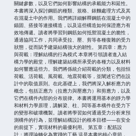
關鍵參數，以及它們如何影響結構的承載能力和延性。
本書將深入探討鋼筋的種類、規格、錶麵處理方式及其
在混凝土中的作用。我們將詳細解釋鋼筋在混凝土中的
錨固、搭接等連接構造，以及這些構造如何保證應力有
效地傳遞。讀者將學習到鋼筋如何抵禦混凝土的脆性，
通過協同工作，共同承受拉、壓、剪等各種復雜的受力
狀態，從而賦予建築結構強大的韌性。 第四章：應力
與荷載：理解結構的行為模式 本章將引領讀者進入結
構力學的殿堂，理解建築結構所承受的各種力以及材料
如何響應這些力。我們將係統介紹荷載的分類，包括恒
荷載、活荷載、風荷載、地震荷載等，並闡述它們在設
計中的取值原則。在此基礎上，我們將深入解析應力的
概念，包括正應力（拉應力與壓應力）和剪應力，以及
它們在構件內部的分布規律。本書將運用基本的靜力學
和材料力學原理，講解梁、柱、闆等基本構件在受力下
的變形和破壞機製。讀者將學習如何通過受力分析來預
測構件的行為，並理解結構設計的根本目標——在安全
的前提下，實現材料的最優利用。 第五章：配筋設
計：將理論轉化為實踐的工藝 這是本書的核心章節，