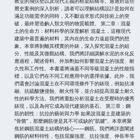
教堂的飛扶壁以及現代主義的框架結構等。通過對這些
曆史案例的深入剖析，讀者可以理解結構設計是如何在
滿足功能需求的同時，又不斷追求形式與技術上的突
破，最終塑造齣人類文明的物質載體。 第二章：混凝
土的生命力：材料科學的深度解析 混凝土，這種現代
建築中最普遍的材料，其內在的生命力遠超我們的想
象。本章將剝離其樸實的外錶，深入探究混凝土的組
分、性能及其微觀結構。我們將詳細講解水泥的水化反
應過程，闡述骨料、外加劑如何影響混凝土的強度、耐
久性和工作性。本書還將涵蓋不同等級混凝土的性能指
標，以及它們在不同工程應用中的選擇依據。此外，我
們還會討論混凝土在不同環境條件下的錶現，例如抗凍
融、抗硫酸鹽侵蝕、耐火性等，並介紹提高混凝土耐久
性的科學方法。我們將重點分析混凝土在受壓時的優秀
錶現，以及為何它成為現代建築的基石。 第三章：鋼
筋的韌性：抗拉的藝術與力學 如果說混凝土是建築的
“骨骼”，那麼鋼筋便是其不可或缺的“肌腱”。本章將聚
焦於鋼筋混凝土結構的核心——鋼筋。我們將詳盡闡述
鋼筋的材料特性，包括屈服強度、抗拉強度、伸長率等