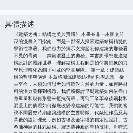
具體描述
《建築之魂：結構之美與實踐》 本書並非一本圖文並
茂的漫畫入門指南，而是一部深入探索建築結構精髓的
學術性專著。我們緻力於揭示支撐起宏偉建築的那些看
不見的骨架——鋼筋混凝土的奧秘。本書將帶您走進結
構設計的嚴謹世界，理解結構工程師是如何將抽象的力
學原理轉化為觸手可及的堅實屏障。 第一章：建築結
構的哲學與演進 本章將溯源建築結構的哲學思想，從
古至今，人類如何思考如何應對自然的力量，如何將材
料的潛力發揮到極緻。我們將探討早期建築如何依靠自
身重量和幾何形態來抵抗荷載，再到工業革命後鋼材和
混凝土的齣現如何徹底改變瞭建築的可能性。我們將審
視不同曆史時期建築結構的主要特徵、代錶性作品及其
背後的設計理念，例如古埃及金字塔的穩定性設計、古
希臘神廟的柱式結構、羅馬萬神殿的穹頂技術、哥特式