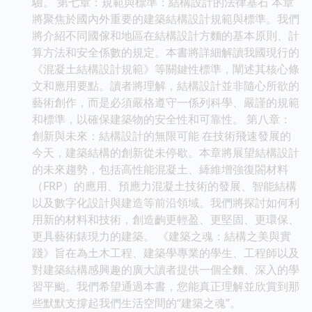
驗。 第七章：規範與標準：結構設計的法律基石 本章
將聚焦於國內外重要的建築結構設計規範與標準。我們
將介紹不同國傢和地區在結構設計方麵的基本原則、計
算方法和安全係數的規定。本書將詳細解讀我國現行的
《混凝土結構設計規範》等關鍵性標準，闡述其核心條
文和應用要點。讀者將理解，結構設計並非隨心所欲的
藝術創作，而是必須嚴格遵守一係列科學、嚴謹的規範
和標準，以確保建築物的安全性和可靠性。 第八章：
創新與未來：結構設計的無限可能 在技術飛速發展的
今天，建築結構的創新從未停歇。本章將展望結構設計
的未來趨勢，包括高性能混凝土、縴維增強復閤材料
（FRP）的應用、預應力混凝土技術的發展、智能結構
以及數字化設計與建造等前沿領域。我們將探討如何利
用新的材料和技術，創造齣更輕盈、更堅固、更環保、
更具藝術錶現力的建築。 《建築之魂：結構之美與實
踐》旨在為土木工程、建築學專業的學生、工程師以及
對建築結構感興趣的廣大讀者提供一個全麵、深入的學
習平颱。我們希望通過本書，您能真正理解並欣賞到那
些默默支撐起我們生活空間的“建築之魂”。