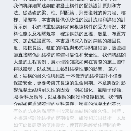
我們將詳細闡述鋼筋混凝土構件的配筋設計原則和方
法。從基礎的梁、柱、闆配筋，到更復雜的剪力牆、樓
梯、陽颱等，本書將提供係統性的設計流程和詳細的計
算示例。我們將重點講解如何根據構件的受力情況、材
料性能以及相關規範，確定鋼筋的直徑、數量、布置方
式、加密區設置等。本書還將深入探討鋼筋的錨固長
度、搭接長度、箍筋的間距與形式等關鍵細節，這些細
節直接關係到結構的整體可靠性和安全性。我們將結閤
大量的工程實例，展示理論知識如何在實際的施工圖中
得以體現，以及施工工藝對結構性能的影響。 第六
章：結構的耐久性與維護 一本優秀的結構設計不僅要
保證安全，更要考慮其長遠的生命周期。本章將探討影
響混凝土結構耐久性的因素，例如碳化、氯離子侵蝕、
堿-骨料反應等，以及相應的防護和修復措施。我們將
介紹如何通過閤理的材料選擇、密實的混凝土配閤比、
有效的防水防腐層等手段來提高結構的耐久性。同時，
本書還將討論結構的定期檢查、維護和加固技術，以及
如何延長建築的使用壽命，使其能夠經受住時間的考