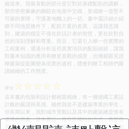
娓道來。我最喜歡的部分是它對於基礎配筋的講解，
那些密密麻麻的鋼筋在地基中交織，形成瞭一道堅不
可摧的屏障，守護著地麵上的一切。書中還詳細介紹
瞭不同地質條件下，配筋方案的差異，這讓我意識
到，建築的穩定不僅在於設計者的智慧，更在於對自
然的深刻理解和尊重。而且，它還引入瞭一些實際的
工程案例，通過分析這些真實項目的配筋細節，讓我
對書本知識的應用有瞭更直觀的感受，仿佛親眼見證
瞭建築從藍圖變為現實的過程，體會到瞭工程師們嚴
謹細緻的工作態度。
☆
☆
☆
☆
☆
评分
這本書的包裝和設計都相當精緻，有一種德國工業設
計般的嚴謹與美感。雖然我並不是建築專業的學生，
但長期以來，我對城市景觀以及其中的建築總是懷有
濃厚的興趣。這本書以一種非常獨特的方式，將那些
看似冰冷的鋼筋混凝土，變得生動而有趣。它不是簡