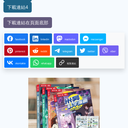
下載連結4
下載連結在頁面底部
facebook
linkedin
mastodon
messenger
pinterest
reddit
telegram
twitter
viber
vkontakte
whatsapp
複製連結