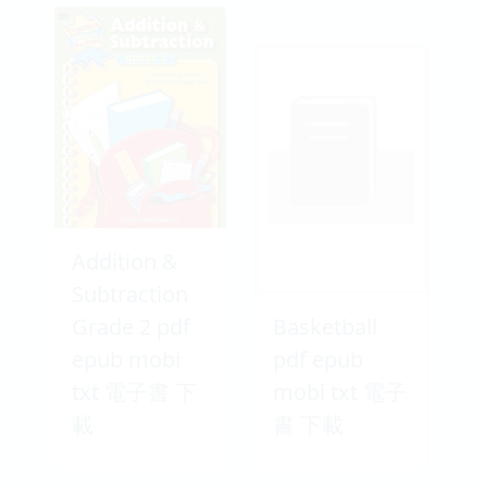
Addition &
Subtraction
Grade 2 pdf
Basketball
epub mobi
pdf epub
txt 電子書 下
mobi txt 電子
載
書 下載