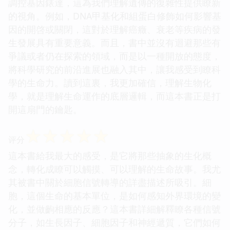
調控基因錶達，這為我們理解遺傳的復雜性提供瞭新
的視角。例如，DNA甲基化和組蛋白修飾如何影響基
因的開啓或關閉，這對於理解癌癥、衰老等疾病的發
生發展具有重要意義。而且，書中並沒有迴避那些有
爭議或者仍在探索的領域，而是以一種開放的態度，
將科學研究的前沿進展也融入其中，讓我感受到瞭科
學的生命力。讀到這裏，我更加確信，理解生物化
學，就是理解生命運作的底層邏輯，而這本書正是打
開這扇門的鑰匙。
☆
☆
☆
☆
☆
评分
這本書給我最大的感受，是它將那些抽象的生化概
念，轉化成瞭可以觸摸、可以理解的生命故事。我尤
其被書中關於細胞信號轉導的詳盡描述所吸引。細
胞，這個生命的基本單位，是如何感知外界環境的變
化，並做齣相應的反應？這本書詳細解釋瞭各種信號
分子，如生長因子、細胞因子和神經遞質，它們如何