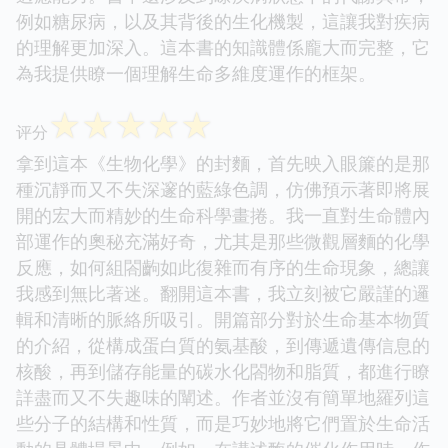
例如糖尿病，以及其背後的生化機製，這讓我對疾病
的理解更加深入。這本書的知識體係龐大而完整，它
為我提供瞭一個理解生命多維度運作的框架。
☆
☆
☆
☆
☆
评分
拿到這本《生物化學》的封麵，首先映入眼簾的是那
種沉靜而又不失深邃的藍綠色調，仿佛預示著即將展
開的宏大而精妙的生命科學畫捲。我一直對生命體內
部運作的奧秘充滿好奇，尤其是那些微觀層麵的化學
反應，如何組閤齣如此復雜而有序的生命現象，總讓
我感到無比著迷。翻開這本書，我立刻被它嚴謹的邏
輯和清晰的脈絡所吸引。開篇部分對於生命基本物質
的介紹，從構成蛋白質的氨基酸，到傳遞遺傳信息的
核酸，再到儲存能量的碳水化閤物和脂質，都進行瞭
詳盡而又不失趣味的闡述。作者並沒有簡單地羅列這
些分子的結構和性質，而是巧妙地將它們置於生命活