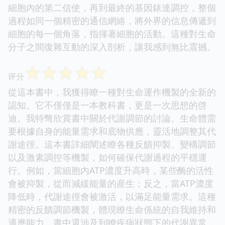
細胞內的第二信使，再到最終的基因錶達調控，整個
過程如同一個精密的通信網絡，將外界的信息傳遞到
細胞的每一個角落，指揮著細胞的活動。這種對生命
分子之間復雜互動的深入剖析，讓我感到無比震撼。
☆
☆
☆
☆
☆
评分
從這本書中，我獲得瞭一種對生命運作機製的全新的
認知。它不僅僅是一本教科書，更是一次思想的啓
迪。我特彆欣賞書中關於代謝調節的討論。生命體需
要根據自身的能量需求和底物供應，靈活地調整其代
謝途徑。這本書詳細闡述瞭各種反饋抑製、變構調節
以及激素調控等機製，如何確保代謝過程的平穩運
行。例如，當細胞內ATP濃度升高時，某些酶的活性
會被抑製，從而減緩能量的産生；反之，當ATP濃度
降低時，代謝途徑會被激活，以滿足能量需求。這種
精密的反饋調節機製，體現瞭生命係統的自我維持和
適應能力。書中還涉及到瞭疾病狀態下的代謝異常，