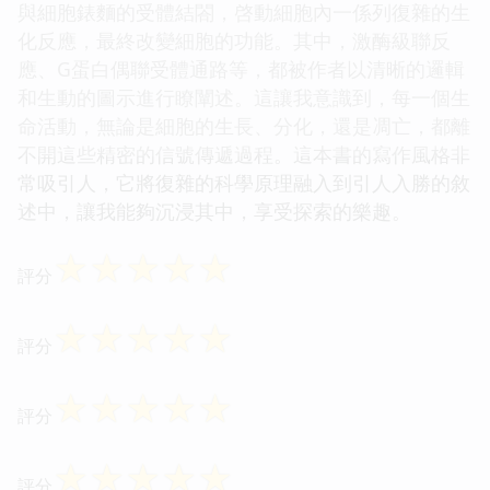
與細胞錶麵的受體結閤，啓動細胞內一係列復雜的生
化反應，最終改變細胞的功能。其中，激酶級聯反
應、G蛋白偶聯受體通路等，都被作者以清晰的邏輯
和生動的圖示進行瞭闡述。這讓我意識到，每一個生
命活動，無論是細胞的生長、分化，還是凋亡，都離
不開這些精密的信號傳遞過程。這本書的寫作風格非
常吸引人，它將復雜的科學原理融入到引人入勝的敘
述中，讓我能夠沉浸其中，享受探索的樂趣。
☆
☆
☆
☆
☆
評分
☆
☆
☆
☆
☆
評分
☆
☆
☆
☆
☆
評分
☆
☆
☆
☆
☆
評分