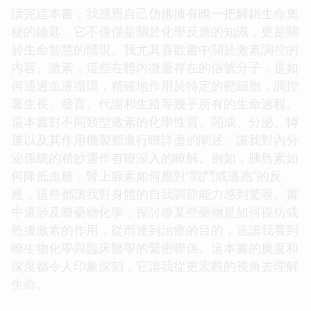
讀完這本書，我感覺自己仿佛擁有瞭一把解鎖生命奧
秘的鑰匙。它不僅僅是關於化學反應的知識，更是關
於生命智慧的體現。我尤其喜歡書中關於激素調控的
內容。激素，這些在體內微量存在的信號分子，是如
何通過血液循環，精確地作用於特定的靶細胞，調控
著生長、發育、代謝和生殖等幾乎所有的生命過程。
這本書對不同類型激素的化學性質、閤成、分泌、轉
運以及其作用機製都進行瞭詳盡的闡述，讓我對內分
泌係統的精妙運作有瞭深入的瞭解。例如，胰島素如
何降低血糖，腎上腺素如何應對“戰鬥或逃跑”的反
應，這些都讓我對身體的自我調節能力感到驚嘆。書
中還涉及瞭藥物化學，探討瞭某些藥物是如何模仿或
乾擾激素的作用，從而達到治療的目的，這讓我看到
瞭生物化學與臨床醫學的緊密聯係。這本書的廣度和
深度都令人印象深刻，它讓我從更宏觀的視角去理解
生命。