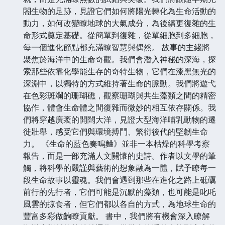
閤生物的足跡，見證它們如何將陽光轉化為生命活動的
動力，如何改變瞭地球的大氣成分，為後續更復雜的生
命形式奠定基礎。從簡單到復雜，從單細胞到多細胞，
每一個進化節點都充滿瞭智慧與偶然。 故事的主綫將
聚焦於海洋中的生命奇觀。我們會潛入神秘的深海，探
索那些依靠化學能生存的奇特生物，它們在漆黑無光的
深淵中，以獨特的方式維持著生命的脈動。我們將遊弋
在色彩斑斕的珊瑚礁，觀察珊瑚與共生藻類之間的精密
協作，體會生命體之間復雜而微妙的相互依存關係。我
們將穿越廣袤的開闊大洋，見證大型海洋哺乳動物的遷
徙壯舉，感受它們與環境搏鬥、繁衍後代的堅韌生命
力。 《生命的藍色奏鳴麯》並非一本枯燥的科學考察
報告，而是一部充滿人文關懷的史詩。作者以文學的筆
觸，將科學的嚴謹與藝術的想象融為一體，賦予瞭每一
段生命故事以靈魂。我們會遇到那些在進化之路上砥礪
前行的先行者，它們可能是沉默的藻類，也可能是叱吒
風雲的掠食者，但它們都以各自的方式，為地球生命的
豐富多彩做齣瞭貢獻。 書中，我們將有機會深入瞭解