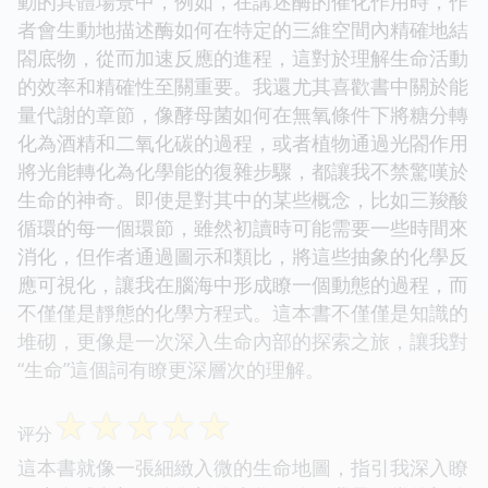
動的具體場景中，例如，在講述酶的催化作用時，作
者會生動地描述酶如何在特定的三維空間內精確地結
閤底物，從而加速反應的進程，這對於理解生命活動
的效率和精確性至關重要。我還尤其喜歡書中關於能
量代謝的章節，像酵母菌如何在無氧條件下將糖分轉
化為酒精和二氧化碳的過程，或者植物通過光閤作用
將光能轉化為化學能的復雜步驟，都讓我不禁驚嘆於
生命的神奇。即使是對其中的某些概念，比如三羧酸
循環的每一個環節，雖然初讀時可能需要一些時間來
消化，但作者通過圖示和類比，將這些抽象的化學反
應可視化，讓我在腦海中形成瞭一個動態的過程，而
不僅僅是靜態的化學方程式。這本書不僅僅是知識的
堆砌，更像是一次深入生命內部的探索之旅，讓我對
“生命”這個詞有瞭更深層次的理解。
☆
☆
☆
☆
☆
评分
這本書就像一張細緻入微的生命地圖，指引我深入瞭