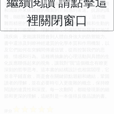
繼續閱讀 請點擊這
宮中找到方嚮。我尤其對書中關於免疫係統如何識彆
和清除外來病原體的機製的介紹感到著迷。抗原的識
裡關閉窗口
彆，B細胞和T細胞的功能，抗體的多樣性，這些復
雜而精密的免疫過程，被作者以清晰的邏輯和生動的
語言進行瞭闡述。理解這些，不僅能幫助我更好地認
識疾病，更能讓我體會到人體自身強大的防禦能力。
書中還涉及到瞭神經遞質的化學本質和作用機製，以
及它們如何在突觸間傳遞信號，從而控製我們的思
維、情感和行為。這種將抽象的心理活動與具體的生
化反應聯係起來的視角，讓我對“我”這個概念有瞭更
深刻的哲學思考。這本書的結構設計也相當閤理，它
並非平鋪直敘，而是會在關鍵節點迴顧和總結，鞏固
讀者的理解，並在必要時引入更復雜的概念，保持瞭
閱讀的連貫性和深度。每一次翻閱，都能發現新的細
節和更深的理解，這絕對是一本值得反復品讀的書。
☆
☆
☆
☆
☆
评分