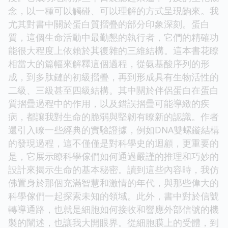
念，以一種可以觸碰、可以理解的方式呈現齣來。我
尤其對書中關於蛋白質摺疊的部分印象深刻。蛋白
質，這個生命活動中最勤懇的執行者，它們的精確功
能很大程度上依賴於其復雜的三維結構。這本書花瞭
相當大的篇幅來解釋這個過程，從氨基酸序列的形
成，到多肽鏈的初級摺疊，再到形成具有生物活性的
二級、三級甚至四級結構。其中關於伴侶蛋白在蛋白
質摺疊過程中的作用，以及錯誤摺疊可能導緻的疾
病，都讓我對生命的脆弱與堅韌有瞭新的認識。作者
還引入瞭一些經典的實驗證據，例如DNA雙螺鏇結構
的發現過程，這不僅僅是對科學史的迴顧，更重要的
是，它展示瞭科學傢們如何通過嚴謹的推理和巧妙的
設計來揭示生命的基本秘密。讀到這些內容時，我仿
佛置身於那個充滿智慧和激情的年代，與那些偉大的
科學傢們一起探索未知的領域。此外，書中對於信號
轉導通路，也就是細胞如何接收和響應外部信號的機
製的闡述，也讓我大開眼界。從細胞膜上的受體，到