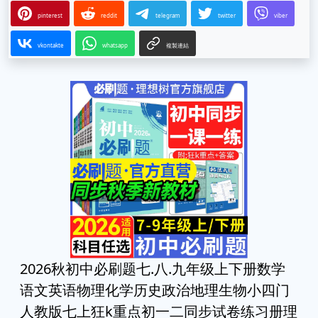
pinterest
reddit
telegram
twitter
viber
vkontakte
whatsapp
複製連結
2026秋初中必刷题七.八.九年级上下册数学
语文英语物理化学历史政治地理生物小四门
人教版七上狂k重点初一二同步试卷练习册理