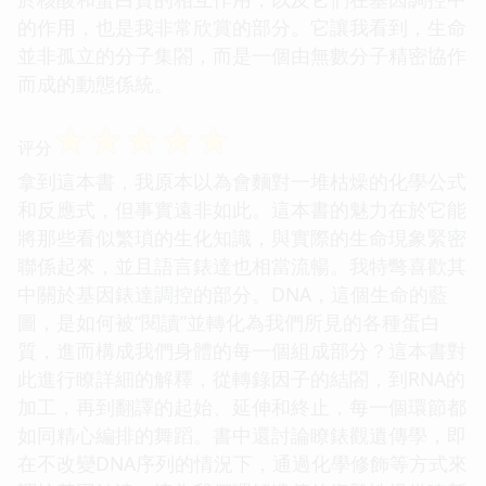
的作用，也是我非常欣賞的部分。它讓我看到，生命
並非孤立的分子集閤，而是一個由無數分子精密協作
而成的動態係統。
☆
☆
☆
☆
☆
评分
拿到這本書，我原本以為會麵對一堆枯燥的化學公式
和反應式，但事實遠非如此。這本書的魅力在於它能
將那些看似繁瑣的生化知識，與實際的生命現象緊密
聯係起來，並且語言錶達也相當流暢。我特彆喜歡其
中關於基因錶達調控的部分。DNA，這個生命的藍
圖，是如何被“閱讀”並轉化為我們所見的各種蛋白
質，進而構成我們身體的每一個組成部分？這本書對
此進行瞭詳細的解釋，從轉錄因子的結閤，到RNA的
加工，再到翻譯的起始、延伸和終止，每一個環節都
如同精心編排的舞蹈。書中還討論瞭錶觀遺傳學，即
在不改變DNA序列的情況下，通過化學修飾等方式來