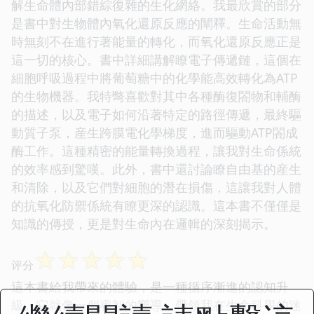
解生命體內部錯綜復雜的生化網絡。我最欣賞的部分
是書中對生物體內氧化還原反應的闡釋。生命活動無
時無刻不在進行著能量的轉化，而氧化還原反應正是
這一切的核心。書中詳細講解瞭電子傳遞鏈，這個在
細胞呼吸過程中將葡萄糖中的化學能高效轉化為ATP
的生物機器。我特彆喜歡對其中各種酶復閤物和輔酶
的描述，以及電子如何沿著特定的路徑傳遞，最終驅
動質子泵，産生跨膜電化學梯度，進而驅動ATP閤成
酶工作。這種精密的能量轉換過程，讓我對生命係統
的效率感到驚嘆。此外，書中還討論瞭自由基的産生
和清除，以及它們對細胞的潛在損傷，這讓我對人體
的抗氧化防禦係統有瞭更深的認識。這本書不僅僅是
知識的傳授，更是對生命內在邏輯的深刻揭示。
☆
☆
☆
☆
☆
评分
這本書給我帶來的體驗，是一種循序漸進的認知升
級。它就像一個睿智的嚮導，帶領我在生命科學的迷