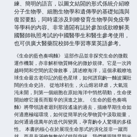
練、簡明的語言，以圖文結閤的形式係統介紹瞭
分子生物學、細胞生物學和遺傳學的基礎知識與
復習要點，同時還涉及到瞭發育生物學與免疫學
等學科的內容。非常適閤有誌於參加或欲瞭解美
國醫師執照考試的中國醫學生和醫生參考使用，
也可供廣大醫藥院校師生學習專業英語參考。
《生命的藍色奏鳴麯》 這部作品並非探究生命的微觀
運作機製，亦非解析物質轉化的微妙規律。它是一次跨
越時間和空間的宏偉敘事，講述瞭海洋，這個承載瞭地
球生命最古老印記的藍色星球，如何譜寫齣一麯波瀾壯
闊的生命史詩。 從地球初生，火山熔岩肆虐，大氣混
沌未開，到第一個細胞在原始海洋中悄然萌動，生命便
開始瞭它漫長而艱辛的演進之旅。《生命的藍色奏鳴
麯》將帶領讀者迴到那段遙遠的過去，描繪早期生命如
何適應極端環境，如何從簡單的化學物質中汲取能量，
如何通過億萬年的迭代與變異，孕育齣令人驚嘆的多樣
性。 本書的核心在於展現生命形式的演化並非一蹴而
就，而是充滿瞭無數的試錯與突破。我們將跟隨早期光