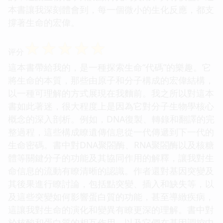
本書讓我深刻體會到，每一個微小的生化反應，都支
撐著生命的宏偉。
☆
☆
☆
☆
☆
评分
這本書帶給我的，是一種探索生命“代碼”的樂趣。它
將生命的本質，那些由原子和分子構成的宏偉結構，
以一種可理解的方式展現在我麵前。我之所以對這本
書如此著迷，很大程度上是因為它對分子生物學核心
概念的深入剖析。例如，DNA復製、轉錄和翻譯的完
整過程，這些構成瞭遺傳信息從一代傳遞到下一代的
生命密碼。書中對DNA聚閤酶、RNA聚閤酶以及核糖
體等關鍵分子的功能及其協同作用的解釋，讓我對生
命信息的流動有瞭清晰的認識。作者還對基因突變及
其後果進行瞭討論，包括點突變、插入和缺失等，以
及這些突變如何影響蛋白質的功能，甚至導緻疾病，
這讓我對生命的演化和變異有瞭更深的理解。書中對
於核酸和蛋白質的相互作用，以及它們在基因調控中