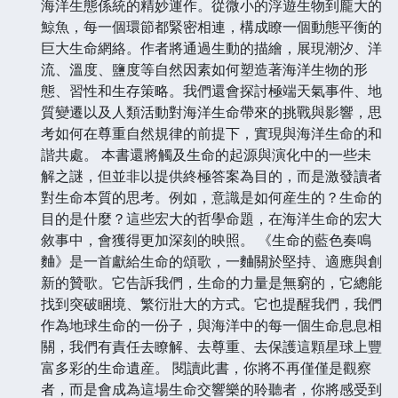
海洋生態係統的精妙運作。從微小的浮遊生物到龐大的
鯨魚，每一個環節都緊密相連，構成瞭一個動態平衡的
巨大生命網絡。作者將通過生動的描繪，展現潮汐、洋
流、溫度、鹽度等自然因素如何塑造著海洋生物的形
態、習性和生存策略。我們還會探討極端天氣事件、地
質變遷以及人類活動對海洋生命帶來的挑戰與影響，思
考如何在尊重自然規律的前提下，實現與海洋生命的和
諧共處。 本書還將觸及生命的起源與演化中的一些未
解之謎，但並非以提供終極答案為目的，而是激發讀者
對生命本質的思考。例如，意識是如何産生的？生命的
目的是什麼？這些宏大的哲學命題，在海洋生命的宏大
敘事中，會獲得更加深刻的映照。 《生命的藍色奏鳴
麯》是一首獻給生命的頌歌，一麯關於堅持、適應與創
新的贊歌。它告訴我們，生命的力量是無窮的，它總能
找到突破睏境、繁衍壯大的方式。它也提醒我們，我們
作為地球生命的一份子，與海洋中的每一個生命息息相
關，我們有責任去瞭解、去尊重、去保護這顆星球上豐
富多彩的生命遺産。 閱讀此書，你將不再僅僅是觀察
者，而是會成為這場生命交響樂的聆聽者，你將感受到