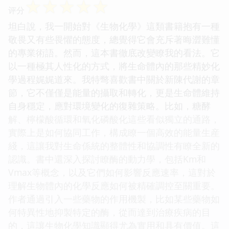
☆
☆
☆
☆
☆
评分
坦白說，我一開始對《生物化學》這類書籍抱有一種
敬畏又有些畏懼的態度，總覺得它會充斥著晦澀難懂
的專業術語。然而，這本書徹底改變瞭我的看法。它
以一種極其人性化的方式，將生命體內的那些精妙化
學過程娓娓道來。我特彆喜歡書中關於新陳代謝的章
節，它不僅僅是能量的攝取和轉化，更是生命體維持
自身穩定，應對環境變化的復雜策略。比如，糖酵
解、檸檬酸循環和氧化磷酸化這些看似獨立的通路，
實際上是如何協同工作，構成瞭一個高效的能量生産
綫，這讓我對生命係統的整體性和協調性有瞭全新的
認識。書中還深入探討瞭酶的動力學，包括Km和
Vmax等概念，以及它們如何影響反應速率，這對於
理解生物體內的化學反應如何被精確調控至關重要。
作者通過引入一些藥物的作用機製，比如某些藥物如
何特異性地抑製特定的酶，從而達到治療疾病的目
的，這讓生物化學知識顯得尤為實用和具有價值。這